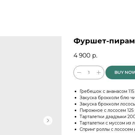
Фуршет-пирами
4 900
р.
BUY NO
Гребешок с ананасом 115 г
Закуска брокколи блю чиз
Закуска брокколи лосось 1
Пирожное с лососем 125 г
Тарталетки дзадзыки 200 
Тарталетки с муссом из ло
Спринг роллы с лососем и 