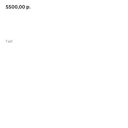
5500,00
р.
BUY NOW
1 шт.