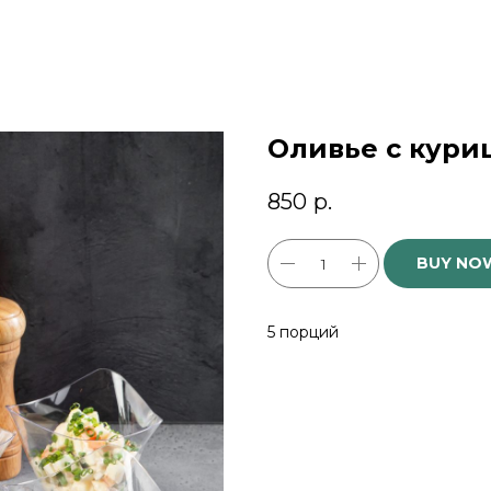
Оливье с кури
850
р.
BUY NO
5 порций