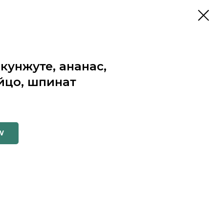
 кунжуте, ананас,
йцо, шпинат
W