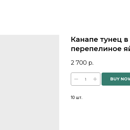
Канапе тунец в
перепелиное я
2 700
р.
BUY NO
10 шт.